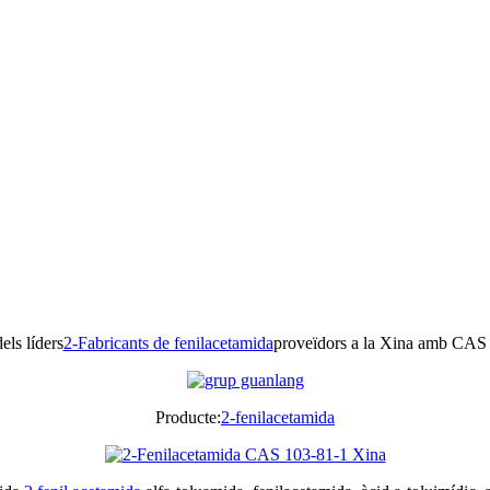
ls líders
2-Fabricants de fenilacetamida
proveïdors a la Xina amb CAS
Producte:
2-fenilacetamida