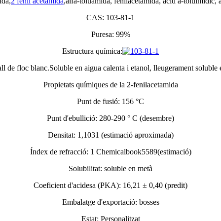
ida,
2 fenil acetamida
,alfa-toluamida, fenilacetamida, àcid a-toluimídic, 
CAS: 103-81-1
Puresa: 99%
Estructura química:
all de floc blanc.Soluble en aigua calenta i etanol, lleugerament soluble e
Propietats químiques de la 2-fenilacetamida
Punt de fusió: 156 °C
Punt d'ebullició: 280-290 ° C (desembre)
Densitat: 1,1031 (estimació aproximada)
Índex de refracció: 1 Chemicalbook5589(estimació)
Solubilitat: soluble en metà
Coeficient d'acidesa (PKA): 16,21 ± 0,40 (predit)
Embalatge d'exportació: bosses
Estat: Personalitzat