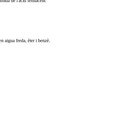
amida de l'àcid fenilacètic
n aigua freda, èter i benzè.