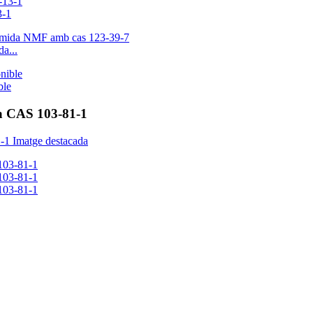
3-1
a...
ble
na CAS 103-81-1