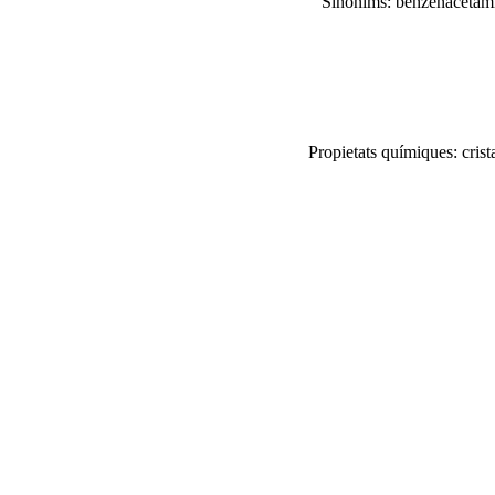
Sinònims: benzenacetam
Propietats químiques: crist