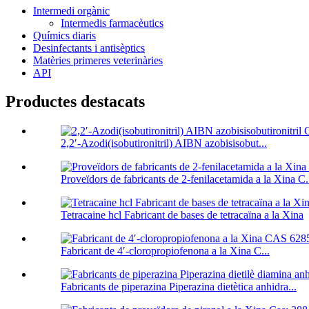
Intermedi orgànic
Intermedis farmacèutics
Químics diaris
Desinfectants i antisèptics
Matèries primeres veterinàries
API
Productes destacats
2,2′-Azodi(isobutironitril) AIBN azobisisobut...
Proveïdors de fabricants de 2-fenilacetamida a la Xina C.
Tetracaine hcl Fabricant de bases de tetracaïna a la Xina
Fabricant de 4′-cloropropiofenona a la Xina C...
Fabricants de piperazina Piperazina dietètica anhidra...