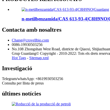
n-metilbenzamida|CAS 613-93-4|C8H9NO|
Contacta amb nosaltres
Chang@crovellbio.com
0086-19930503256
No.108 Zhongshan West Road, districte de Qiaoxi, Shijiazhua
Grup Guanlang© Copyright - 2010-2022: Tots els drets reserva
Hot Tags
-
Sitemap.xml
Investigació
Telegram/whatsApp: +8619930503256
Consulta per llista de preus
últimes notícies