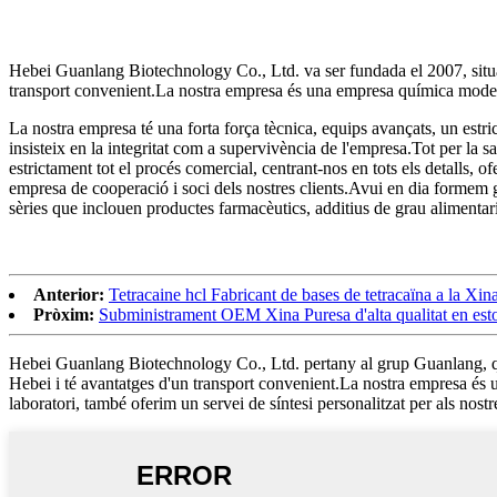
Hebei Guanlang Biotechnology Co., Ltd. va ser fundada el 2007, situada 
transport convenient.La nostra empresa és una empresa química moder
La nostra empresa té una forta força tècnica, equips avançats, un estrict
insisteix en la integritat com a supervivència de l'empresa.Tot per la s
estrictament tot el procés comercial, centrant-nos en tots els detalls, of
empresa de cooperació i soci dels nostres clients.Avui en dia formem gr
sèries que inclouen productes farmacèutics, additius de grau alimentari, 
Anterior:
Tetracaine hcl Fabricant de bases de tetracaïna a la Xin
Pròxim:
Subministrament OEM Xina Puresa d'alta qualitat en es
Hebei Guanlang Biotechnology Co., Ltd. pertany al grup Guanlang, que e
Hebei i té avantatges d'un transport convenient.La nostra empresa és
laboratori, també oferim un servei de síntesi personalitzat per als nostre