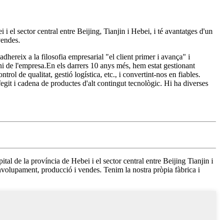
 el sector central entre Beijing, Tianjin i Hebei, i té avantatges d'un
vendes.
adhereix a la filosofia empresarial "el client primer i avança" i
mini de l'empresa.En els darrers 10 anys més, hem estat gestionant
rol de qualitat, gestió logística, etc., i convertint-nos en fiables.
fegit i cadena de productes d'alt contingut tecnològic. Hi ha diverses
l de la província de Hebei i el sector central entre Beijing Tianjin i
volupament, producció i vendes. Tenim la nostra pròpia fàbrica i