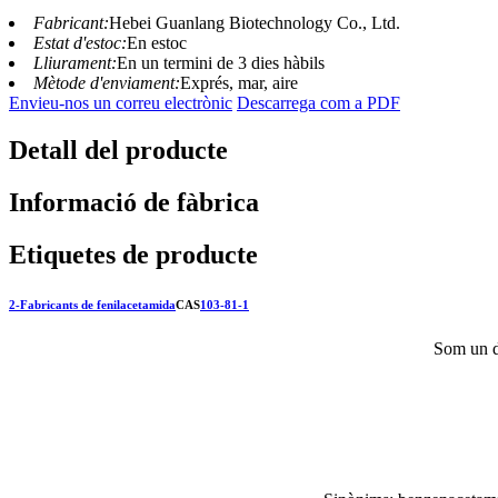
Fabricant:
Hebei Guanlang Biotechnology Co., Ltd.
Estat d'estoc:
En estoc
Lliurament:
En un termini de 3 dies hàbils
Mètode d'enviament:
Exprés, mar, aire
Envieu-nos un correu electrònic
Descarrega com a PDF
Detall del producte
Informació de fàbrica
Etiquetes de producte
2-Fabricants de fenilacetamida
CAS
103-81-1
Som un de