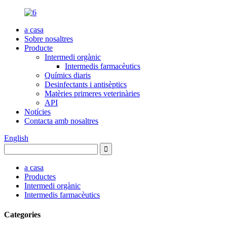
a casa
Sobre nosaltres
Producte
Intermedi orgànic
Intermedis farmacèutics
Químics diaris
Desinfectants i antisèptics
Matèries primeres veterinàries
API
Notícies
Contacta amb nosaltres
English
a casa
Productes
Intermedi orgànic
Intermedis farmacèutics
Categories