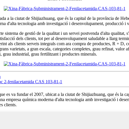
a la ciutat de Shijiazhuang, que és la capital de la província de Hebei i
na d'alta tecnologia amb investigació i desenvolupament, producció i 
e sistema de gestió de la qualitat i un servei postvenda d'alta qualitat, s'
atisfacció dels clients, tot per al desenvolupament saludable a llarg ter
erint als clients serveis integrals com ara compra de productes, R + D, cont
ans varietats, a gran escala, categories completes, grau refinat, valor a
grau industrial, grau fertilitzant i productes minerals.
a
toc 2-fenilacetamida CAS 103-81-1
s va fundar el 2007, ubicat a la ciutat de Shijiazhuang, que és la capita
 una empresa química moderna d'alta tecnologia amb investigació i desen
s clients.