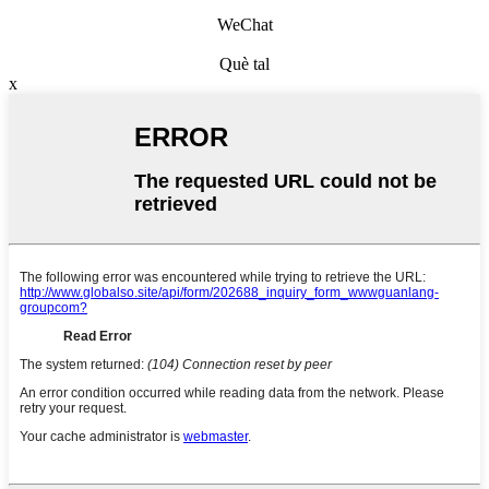
WeChat
Què tal
x