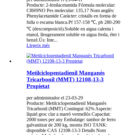
Producte: 2-fenilacetamida Fórmula molecular:
C8H9NO Pes molecular: 135,17 Nom anglès:
Phenylacetamide Caràcter: cristalls en forma de
fulla o escama blanca.Pf 157-158 ℃, pb 280-290
℃ (descomposició).Soluble en aigua calenta i
etanol, lleugerament soluble en aigua freda, èter i
benzè.Ús: Inte...
Llegeix més
Metilciclopentadienil Manganès
Tricarbonil (MMT) 12108-13-3
Propietat
per administrador el 23-03-29
Producte: Metilciclopentadienil Manganès
Tricarbonil (MMT) Contingut: 62% Aspecte:
líquid groc clar a marró vermellós Capacitat:
2000 tones per any Embalatge: tambor de ferro
galvanitzat de 200 kg, mostra ISO TANK:
disponible CAS 12108-13-3 Detalls Nom