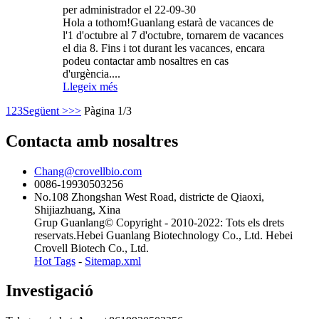
per administrador el 22-09-30
Hola a tothom!Guanlang estarà de vacances de
l'1 d'octubre al 7 d'octubre, tornarem de vacances
el dia 8. Fins i tot durant les vacances, encara
podeu contactar amb nosaltres en cas
d'urgència....
Llegeix més
1
2
3
Següent >
>>
Pàgina 1/3
Contacta amb nosaltres
Chang@crovellbio.com
0086-19930503256
No.108 Zhongshan West Road, districte de Qiaoxi,
Shijiazhuang, Xina
Grup Guanlang© Copyright - 2010-2022: Tots els drets
reservats.Hebei Guanlang Biotechnology Co., Ltd. Hebei
Crovell Biotech Co., Ltd.
Hot Tags
-
Sitemap.xml
Investigació