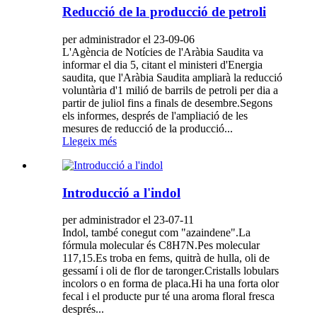
Reducció de la producció de petroli
per administrador el 23-09-06
L'Agència de Notícies de l'Aràbia Saudita va
informar el dia 5, citant el ministeri d'Energia
saudita, que l'Aràbia Saudita ampliarà la reducció
voluntària d'1 milió de barrils de petroli per dia a
partir de juliol fins a finals de desembre.Segons
els informes, després de l'ampliació de les
mesures de reducció de la producció...
Llegeix més
Introducció a l'indol
per administrador el 23-07-11
Indol, també conegut com "azaindene".La
fórmula molecular és C8H7N.Pes molecular
117,15.Es troba en fems, quitrà de hulla, oli de
gessamí i oli de flor de taronger.Cristalls lobulars
incolors o en forma de placa.Hi ha una forta olor
fecal i el producte pur té una aroma floral fresca
després...