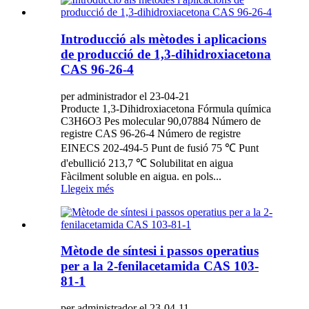
Introducció als mètodes i aplicacions
de producció de 1,3-dihidroxiacetona
CAS 96-26-4
per administrador el 23-04-21
Producte 1,3-Dihidroxiacetona Fórmula química
C3H6O3 Pes molecular 90,07884 Número de
registre CAS 96-26-4 Número de registre
EINECS 202-494-5 Punt de fusió 75 ℃ Punt
d'ebullició 213,7 ℃ Solubilitat en aigua
Fàcilment soluble en aigua. en pols...
Llegeix més
Mètode de síntesi i passos operatius
per a la 2-fenilacetamida CAS 103-
81-1
per administrador el 23-04-11