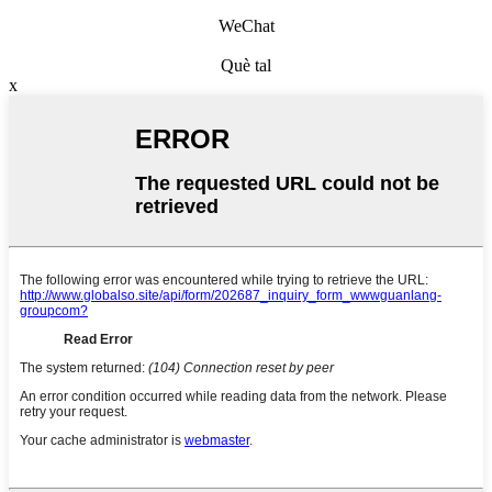
WeChat
Què tal
x