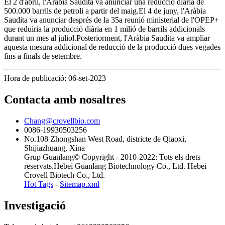
El 2 d'abril, l'Aràbia Saudita va anunciar una reducció diària de
500.000 barrils de petroli a partir del maig.El 4 de juny, l'Aràbia
Saudita va anunciar després de la 35a reunió ministerial de l'OPEP+
que reduiria la producció diària en 1 milió de barrils addicionals
durant un mes al juliol.Posteriorment, l'Aràbia Saudita va ampliar
aquesta mesura addicional de reducció de la producció dues vegades
fins a finals de setembre.
Hora de publicació: 06-set-2023
Contacta amb nosaltres
Chang@crovellbio.com
0086-19930503256
No.108 Zhongshan West Road, districte de Qiaoxi,
Shijiazhuang, Xina
Grup Guanlang© Copyright - 2010-2022: Tots els drets
reservats.Hebei Guanlang Biotechnology Co., Ltd. Hebei
Crovell Biotech Co., Ltd.
Hot Tags
-
Sitemap.xml
Investigació