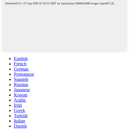
English
French
German
Portuguese
Spanish
Russian
Japanese
Korean
Arabic
Irish
Greek
Turkish
Italian
Danish