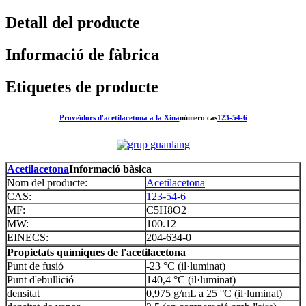
Detall del producte
Informació de fàbrica
Etiquetes de producte
Proveïdors d'acetilacetona a la Xina
número cas
123-54-6
Acetilacetona
Informació bàsica
Nom del producte:
Acetilacetona
CAS:
123-54-6
MF:
C5H8O2
MW:
100.12
EINECS:
204-634-0
Propietats químiques de l'acetilacetona
Punt de fusió
-23 °C (il·luminat)
Punt d'ebullició
140,4 °C (il·luminat)
densitat
0,975 g/mL a 25 °C (il·luminat)