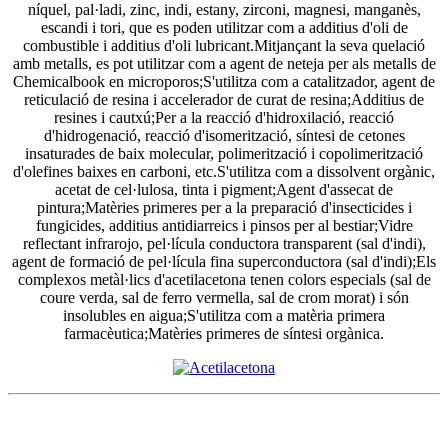
níquel, pal·ladi, zinc, indi, estany, zirconi, magnesi, manganès,
escandi i tori, que es poden utilitzar com a additius d'oli de
combustible i additius d'oli lubricant.Mitjançant la seva quelació
amb metalls, es pot utilitzar com a agent de neteja per als metalls de
Chemicalbook en microporos;S'utilitza com a catalitzador, agent de
reticulació de resina i accelerador de curat de resina;Additius de
resines i cautxú;Per a la reacció d'hidroxilació, reacció
d'hidrogenació, reacció d'isomerització, síntesi de cetones
insaturades de baix molecular, polimerització i copolimerització
d'olefines baixes en carboni, etc.S'utilitza com a dissolvent orgànic,
acetat de cel·lulosa, tinta i pigment;Agent d'assecat de
pintura;Matèries primeres per a la preparació d'insecticides i
fungicides, additius antidiarreics i pinsos per al bestiar;Vidre
reflectant infrarojo, pel·lícula conductora transparent (sal d'indi),
agent de formació de pel·lícula fina superconductora (sal d'indi);Els
complexos metàl·lics d'acetilacetona tenen colors especials (sal de
coure verda, sal de ferro vermella, sal de crom morat) i són
insolubles en aigua;S'utilitza com a matèria primera
farmacèutica;Matèries primeres de síntesi orgànica.