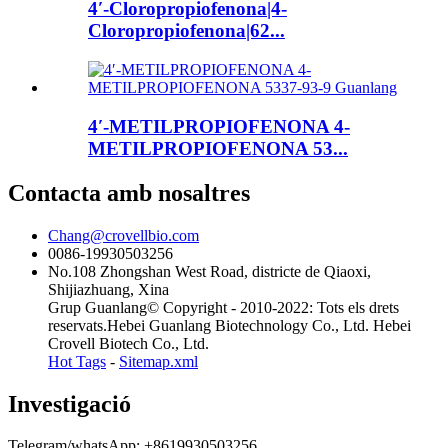
4′-Cloropropiofenona|4-
Cloropropiofenona|62...
4′-METILPROPIOFENONA 4-
METILPROPIOFENONA 53...
Contacta amb nosaltres
Chang@crovellbio.com
0086-19930503256
No.108 Zhongshan West Road, districte de Qiaoxi,
Shijiazhuang, Xina
Grup Guanlang© Copyright - 2010-2022: Tots els drets
reservats.Hebei Guanlang Biotechnology Co., Ltd. Hebei
Crovell Biotech Co., Ltd.
Hot Tags
-
Sitemap.xml
Investigació
Telegram/whatsApp: +8619930503256