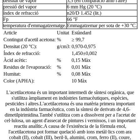
densitat de vapor
3,5 (en comparació amb l'aire)
pressió del vapor
6 mm Hg (20 °C)
índex de refracció
n20/D 1.452 (lit.)
Fp
66 °F
temperatura d'emmagatzematge.
Emmagatzemar per sota de +30 °C.
Article
Unitat
Estàndard
Contingut d'acetil acetona:
%
≥ 99,7
Densitat (20 °C):
g/cm3:
0,970-0,975
Índex de refracció:
1,450±0,002
Àcid acètic:
%
0,15 Màx
Residus de l'evaporació:
%
0,01 Màx
Humitat:
%
0,08 Màx
Color (APHA):
10 Màx
L'acetilacetona és un important intermedi de síntesi orgànica, que
s'utilitza àmpliament en indústries farmacèutiques, espècies,
pesticides i altres.L'acetilacetona és una matèria primera important
en la indústria farmacèutica, com la síntesi de derivats de 4,6-
dimetilpirimidina.També s'utilitza com a dissolvent per a l'acetat de
cel·lulosa, un agent d'assecat de pintures i vernissos, i un important
reactiu analític.A causa de l'existència de la fórmula enol,
l'acetilacetona pot formar quelació amb ions metàl·lics com ara
cobalt (II), cobalt (III), beril·li, alumini, crom, ferro (II), coure,