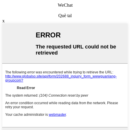
WeChat
Què tal
x