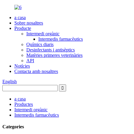
a casa
Sobre nosaltres
Producte
Intermedi orgànic
Intermedis farmacèutics
Químics diaris
Desinfectants i antisèptics
Matèries primeres veterinàries
API
Notícies
Contacta amb nosaltres
English
a casa
Productes
Intermedi orgànic
Intermedis farmacèutics
Categories