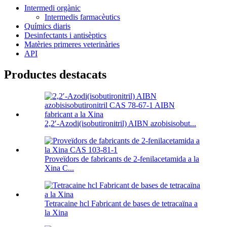
Intermedi orgànic
Intermedis farmacèutics
Químics diaris
Desinfectants i antisèptics
Matèries primeres veterinàries
API
Productes destacats
2,2′-Azodi(isobutironitril) AIBN azobisisobut...
Proveïdors de fabricants de 2-fenilacetamida a la
Xina C...
Tetracaine hcl Fabricant de bases de tetracaïna a
la Xina