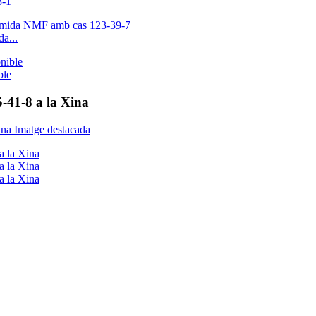
3-1
a...
ble
-41-8 a la Xina