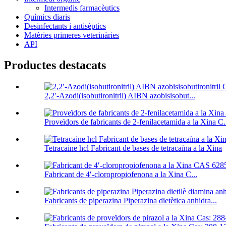
Intermedis farmacèutics
Químics diaris
Desinfectants i antisèptics
Matèries primeres veterinàries
API
Productes destacats
2,2′-Azodi(isobutironitril) AIBN azobisisobut...
Proveïdors de fabricants de 2-fenilacetamida a la Xina C.
Tetracaine hcl Fabricant de bases de tetracaïna a la Xina
Fabricant de 4′-cloropropiofenona a la Xina C...
Fabricants de piperazina Piperazina dietètica anhidra...