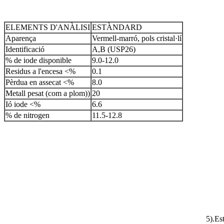
ELEMENTS D'ANÀLISI
ESTÀNDARD
Aparença
Vermell-marró, pols cristal·lí
Identificació
A,B (USP26)
% de iode disponible
9.0-12.0
Residus a l'encesa <%
0.1
Pèrdua en assecat <%
8.0
Metall pesat (com a plom))
20
Ió iode <%
6.6
% de nitrogen
11.5-12.8
5).Est