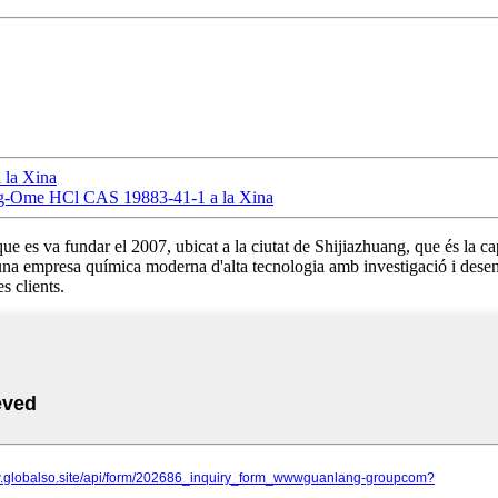
 la Xina
D-Phg-Ome HCl CAS 19883-41-1 a la Xina
s va fundar el 2007, ubicat a la ciutat de Shijiazhuang, que és la capita
 una empresa química moderna d'alta tecnologia amb investigació i desen
s clients.