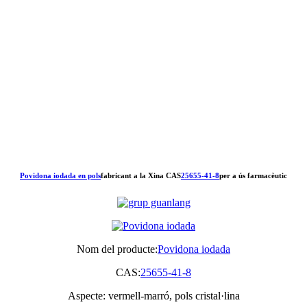
Povidona iodada en pols
fabricant a la Xina CAS
25655-41-8
per a ús farmacèutic
Nom del producte:
Povidona iodada
CAS:
25655-41-8
Aspecte: vermell-marró, pols cristal·lina