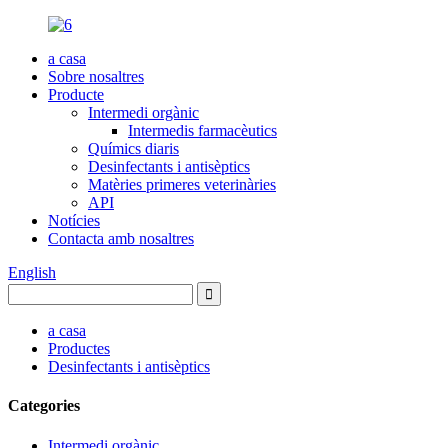
a casa
Sobre nosaltres
Producte
Intermedi orgànic
Intermedis farmacèutics
Químics diaris
Desinfectants i antisèptics
Matèries primeres veterinàries
API
Notícies
Contacta amb nosaltres
English
a casa
Productes
Desinfectants i antisèptics
Categories
Intermedi orgànic