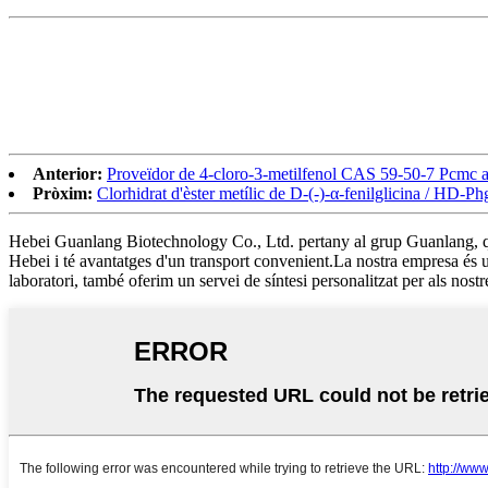
Anterior:
Proveïdor de 4-cloro-3-metilfenol CAS 59-50-7 Pcmc a
Pròxim:
Clorhidrat d'èster metílic de D-(-)-α-fenilglicina / H
Hebei Guanlang Biotechnology Co., Ltd. pertany al grup Guanlang, que e
Hebei i té avantatges d'un transport convenient.La nostra empresa és
laboratori, també oferim un servei de síntesi personalitzat per als nostre