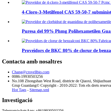
4-Cloro-3-Metilfenol CAS 59-50-7 subminis
Puresa del 99% Phmg Polihexametilen Guan
Proveïdors de BKC 80% de clorur de benza
Contacta amb nosaltres
Chang@crovellbio.com
0086-19930503256
No.108 Zhongshan West Road, districte de Qiaoxi, Shijiazhua
Grup Guanlang© Copyright - 2010-2022: Tots els drets reserva
Hot Tags
-
Sitemap.xml
Investigació
Telegram/whatsApp: +8619930503256