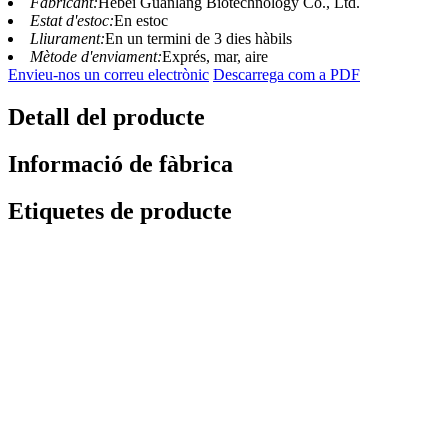
Fabricant:
Hebei Guanlang Biotechnology Co., Ltd.
Estat d'estoc:
En estoc
Lliurament:
En un termini de 3 dies hàbils
Mètode d'enviament:
Exprés, mar, aire
Envieu-nos un correu electrònic
Descarrega com a PDF
Detall del producte
Informació de fàbrica
Etiquetes de producte