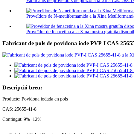
Fabricants de proveïdors de pirazol a la Xina Cas: 288-1
Proveïdors de N-metilformamida a la Xina Metilformamid
Proveïdor de fenacetina a la Xina mostra gratuïta disponi
Fabricant de pols de povidona iode PVP-I CAS 25655
Descripció breu:
Producte: Povidona iodada en pols
CAS: 25655-41-8
Contingut: 9% -12%