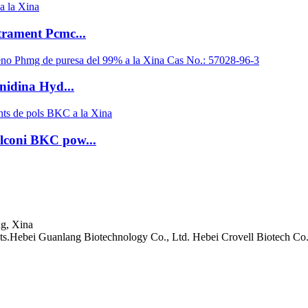
trament Pcmc...
idina Hyd...
lconi BKC pow...
ng, Xina
ts.Hebei Guanlang Biotechnology Co., Ltd. Hebei Crovell Biotech Co.